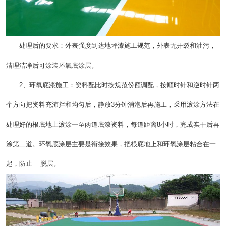
处理后的要求：外表强度到达地坪漆施工规范，外表无开裂和油污，
清理洁净后可涂装环氧底涂层。
2、环氧底漆施工：资料配比时按规范份额调配，按顺时针和逆时针两
个方向把资料充沛拌和均匀后，静放3分钟消泡后再施工，采用滚涂方法在
处理好的根底地上滚涂一至两道底漆资料，每道距离8小时，完成实干后再
涂第二道。环氧底涂层主要是衔接效果，把根底地上和环氧涂层粘合在一
起，防止 脱层。