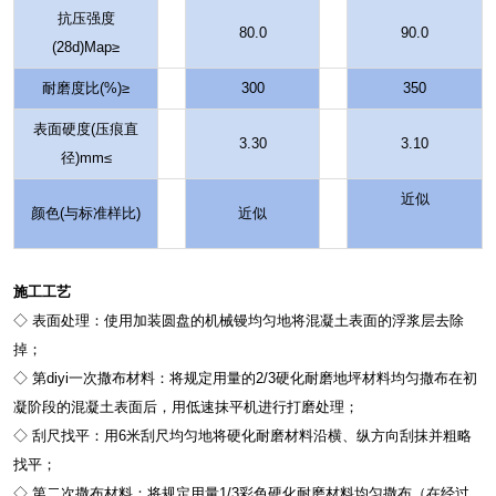
抗压强度
80.0
90.0
(28d)Map≥
耐磨度比(%)≥
300
350
表面硬度(压痕直
3.30
3.10
径)mm≤
近似
颜色(与标准样比)
近似
施工工艺
◇ 表面处理：使用加装圆盘的机械镘均匀地将混凝土表面的浮浆层去除
掉；
◇ 第diyi一次撒布材料：将规定用量的2/3硬化耐磨地坪材料均匀撒布在初
凝阶段的混凝土表面后，用低速抹平机进行打磨处理；
◇ 刮尺找平：用6米刮尺均匀地将硬化耐磨材料沿横、纵方向刮抹并粗略
找平；
◇ 第二次撒布材料：将规定用量1/3彩色硬化耐磨材料均匀撒布（在经过