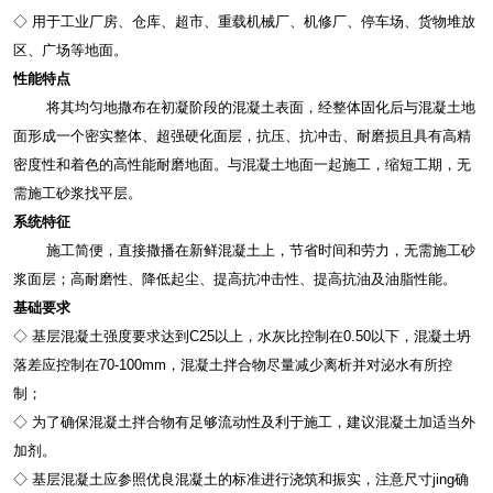
◇ 用于工业厂房、仓库、超市、重载机械厂、机修厂、停车场、货物堆放
区、广场等地面。
性能特点
将其均匀地撒布在初凝阶段的混凝土表面，经整体固化后与混凝土地
面形成一个密实整体、超强硬化面层，抗压、抗冲击、耐磨损且具有高精
密度性和着色的高性能耐磨地面。与混凝土地面一起施工，缩短工期，无
需施工砂浆找平层。
系统特征
施工简便，直接撒播在新鲜混凝土上，节省时间和劳力，无需施工砂
浆面层；高耐磨性、降低起尘、提高抗冲击性、提高抗油及油脂性能。
基础要求
◇ 基层混凝土强度要求达到C25以上，水灰比控制在0.50以下，混凝土坍
落差应控制在70-100mm，混凝土拌合物尽量减少离析并对泌水有所控
制；
◇ 为了确保混凝土拌合物有足够流动性及利于施工，建议混凝土加适当外
加剂。
◇ 基层混凝土应参照优良混凝土的标准进行浇筑和振实，注意尺寸jing确