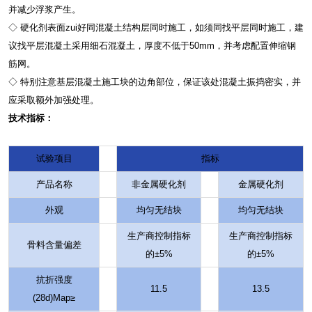
并减少浮浆产生。
◇ 硬化剂表面zui好同混凝土结构层同时施工，如须同找平层同时施工，建
议找平层混凝土采用细石混凝土，厚度不低于50mm，并考虑配置伸缩钢
筋网。
◇ 特别注意基层混凝土施工块的边角部位，保证该处混凝土振捣密实，并
应采取额外加强处理。
技术指标：
试验项目
指标
产品名称
非金属硬化剂
金属硬化剂
外观
均匀无结块
均匀无结块
生产商控制指标
生产商控制指标
骨料含量偏差
的±5%
的±5%
抗折强度
11.5
13.5
(28d)Map≥